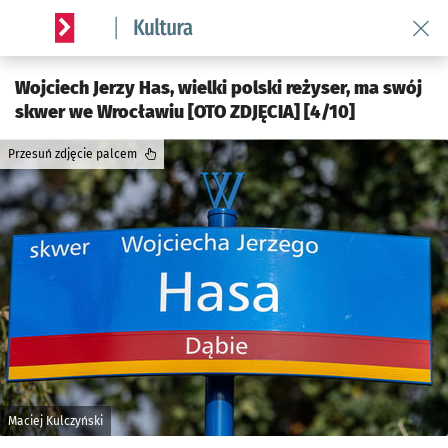
Wróć 
Serwis informacyjny wroclaw.pl podserwis: Kultura
Wojciech Jerzy Has, wielki polski reżyser, ma swój
skwer we Wrocławiu [OTO ZDJĘCIA] [4/10]
Przesuń zdjęcie palcem
Maciej Kulczyński