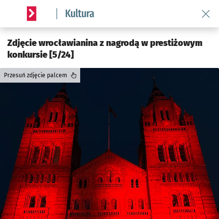
Wróć 
Serwis informacyjny wroclaw.pl podserwis: Kultura
Zdjęcie wrocławianina z nagrodą w prestiżowym
konkursie [5/24]
Przesuń zdjęcie palcem