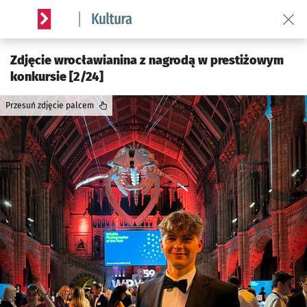
Wróć 
Serwis informacyjny wroclaw.pl podserwis: Kultura
Zdjęcie wrocławianina z nagrodą w prestiżowym
konkursie [2/24]
Przesuń zdjęcie palcem