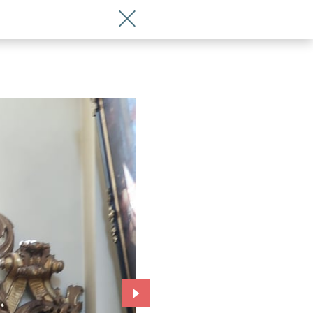
Wróć do artykułu W kościele św. Antoni
Przejdź do kolejnego zdjęcia.