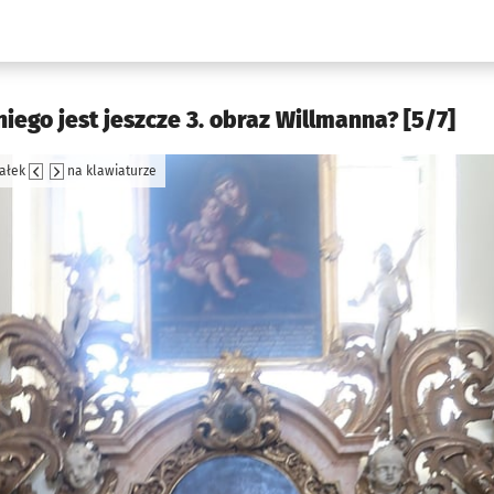
w.pl podserwis: Kultura
iego jest jeszcze 3. obraz Willmanna? [5/7]
załek
na klawiaturze
jęcia.