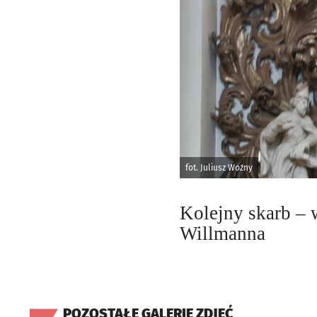
fot. Juliusz Woźny
Kolejny skarb – 
Willmanna
POZOSTAŁE GALERIE ZDJĘĆ