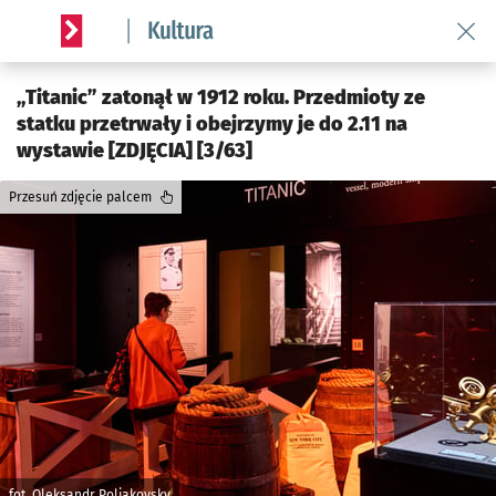
Wróć 
Serwis informacyjny wroclaw.pl podserwis: Kultura
„Titanic” zatonął w 1912 roku. Przedmioty ze
statku przetrwały i obejrzymy je do 2.11 na
wystawie [ZDJĘCIA] [3/63]
Przesuń zdjęcie palcem
fot. Oleksandr Poliakovsky