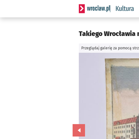
Serwis informacyjny wrocla
Takiego Wrocławia ni
Przeglądaj galerię za pomocą str
Przejdź do poprzedniego zd