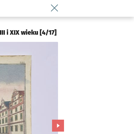
Wróć do artykułu Takiego Wrocławia nie
I i XIX wieku [4/17]
Przejdź do kolejnego zdjęcia.