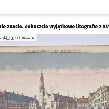
w.pl podserwis: Kultura
e znacie. Zobaczcie wyjątkowe litografie z XVII
załek
na klawiaturze
jęcia.