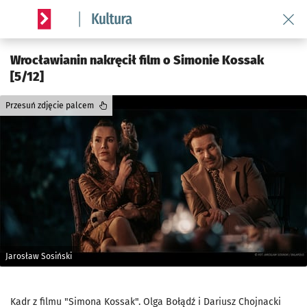
Wróć 
Serwis informacyjny wroclaw.pl podserwis: Kultura
Wrocławianin nakręcił film o Simonie Kossak
[5/12]
Przesuń zdjęcie palcem
Jarosław Sosiński
Kadr z filmu "Simona Kossak". Olga Bołądź i Dariusz Chojnacki