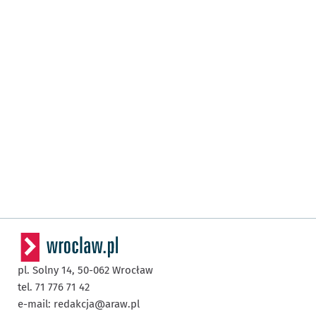
pl. Solny 14,
50-062
Wrocław
tel. 71 776 71 42
e-mail:
redakcja@araw.pl