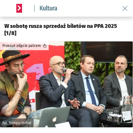
Wróć 
Serwis informacyjny wroclaw.pl podserwis: Kultura
W sobotę rusza sprzedaż biletów na PPA 2025
[1/8]
Przesuń zdjęcie palcem
fot. Tomasz Hołod