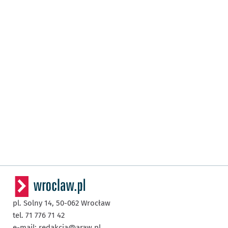
pl. Solny 14,
50-062
Wrocław
tel. 71 776 71 42
e-mail:
redakcja@araw.pl