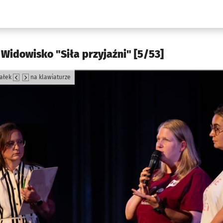
w.pl podserwis: Kultura
 Widowisko "Siła przyjaźni" [5/53]
załek
na klawiaturze
jęcia.