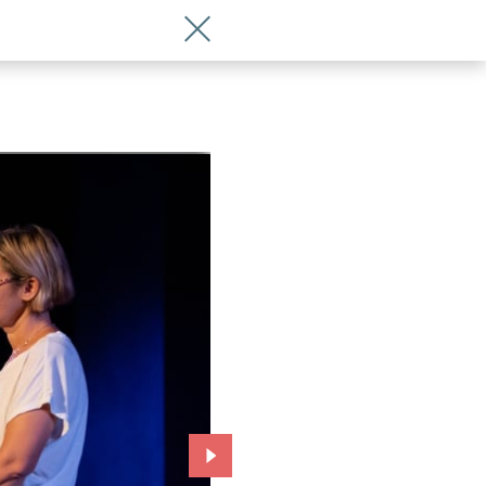
Wróć do artykułu Lelefant w Capitolu. 
Przejdź do kolejnego zdjęcia.