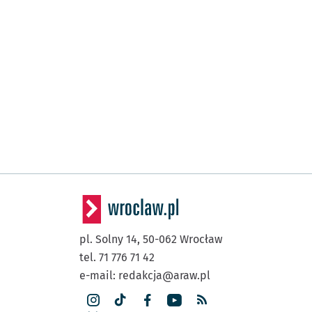
pl. Solny 14,
50-062
Wrocław
tel. 71 776 71 42
e-mail:
redakcja@araw.pl