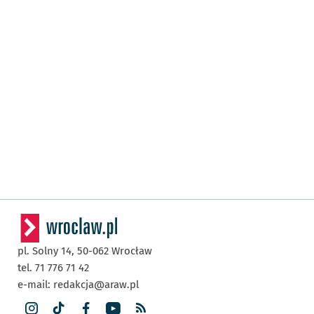
pl. Solny 14,
50-062
Wrocław
tel. 71 776 71 42
e-mail:
redakcja@araw.pl