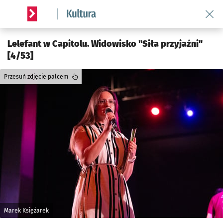
Wróć 
Serwis informacyjny wroclaw.pl podserwis: Kultura
Lelefant w Capitolu. Widowisko "Siła przyjaźni"
[4/53]
Przesuń zdjęcie palcem
Marek Księżarek