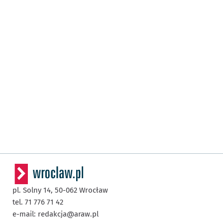
pl. Solny 14,
50-062
Wrocław
tel. 71 776 71 42
e-mail:
redakcja@araw.pl