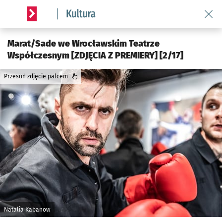
Wróć 
Serwis informacyjny wroclaw.pl podserwis: Kultura
Marat/Sade we Wrocławskim Teatrze
Współczesnym [ZDJĘCIA Z PREMIERY] [2/17]
Przesuń zdjęcie palcem
Natalia Kabanow