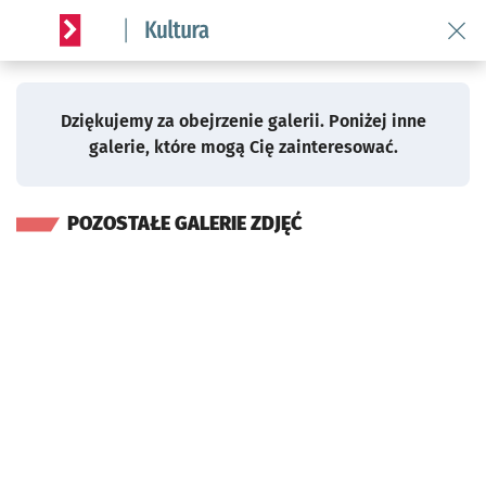
Zwiedzanie Wrocławi
Przejdź do poprzedniego zdjęc
Wróć 
Powrót do galerii
Serwis informacyjny wroclaw.pl podserwis: Kultura
Dziękujemy za obejrzenie galerii. Poniżej inne
galerie, które mogą Cię zainteresować.
POZOSTAŁE GALERIE ZDJĘĆ