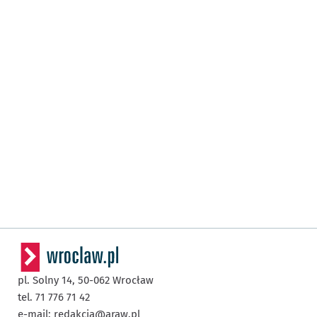
pl. Solny 14,
50-062
Wrocław
tel. 71 776 71 42
e-mail:
redakcja@araw.pl