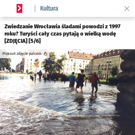
Wróć 
Serwis informacyjny wroclaw.pl podserwis: Kultura
Zwiedzanie Wrocławia śladami powodzi z 1997
roku? Turyści cały czas pytają o wielką wodę
[ZDJĘCIA] [5/6]
Przesuń zdjęcie palcem