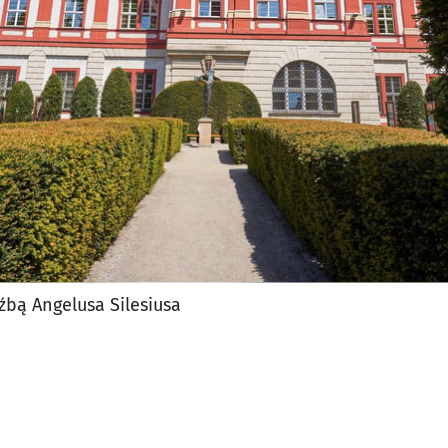
jęcia.
źbą Angelusa Silesiusa