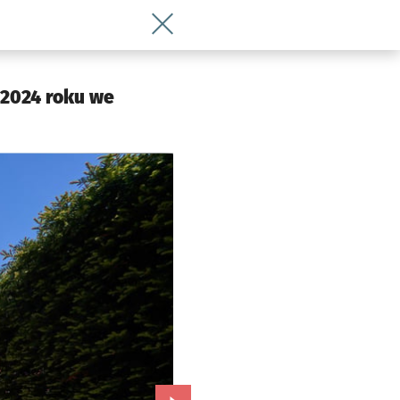
Wróć do artykułu Anioł, który wzlecia
 2024 roku we