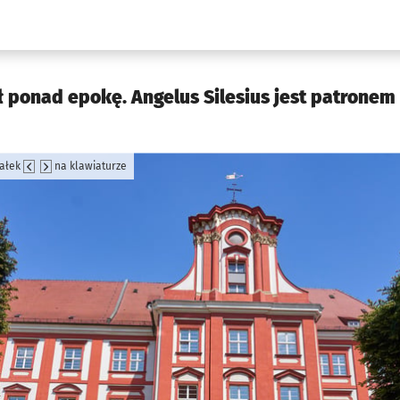
w.pl podserwis: Kultura
ał ponad epokę. Angelus Silesius jest patronem
załek
na klawiaturze