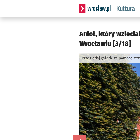
Serwis informacyjny wrocla
Anioł, który wzleci
Wrocławiu [3/18]
Przeglądaj galerię za pomocą str