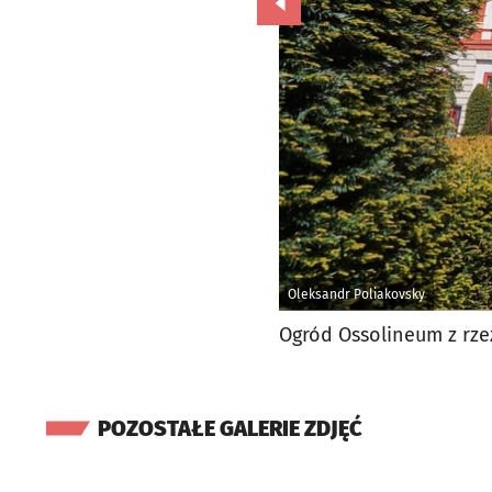
Przejdź do poprzedniego zd
Oleksandr Poliakovsky
Ogród Ossolineum z rze
POZOSTAŁE GALERIE ZDJĘĆ