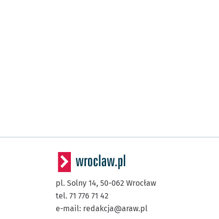
pl. Solny 14,
50-062
Wrocław
tel. 71 776 71 42
e-mail:
redakcja@araw.pl