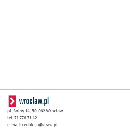
pl. Solny 14,
50-062
Wrocław
tel. 71 776 71 42
e-mail:
redakcja@araw.pl