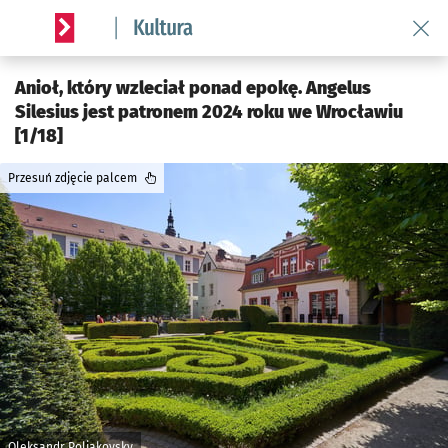
Wróć 
Serwis informacyjny wroclaw.pl podserwis: Kultura
Anioł, który wzleciał ponad epokę. Angelus
Silesius jest patronem 2024 roku we Wrocławiu
[1/18]
Przesuń zdjęcie palcem
Oleksandr Poliakovsky