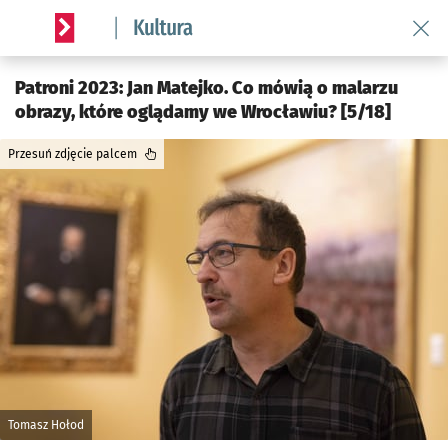
Wróć 
Serwis informacyjny wroclaw.pl podserwis: Kultura
Patroni 2023: Jan Matejko. Co mówią o malarzu
obrazy, które oglądamy we Wrocławiu? [5/18]
Przesuń zdjęcie palcem
Tomasz Hołod