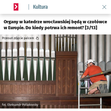
Wróć 
Serwis informacyjny wroclaw.pl podserwis: Kultura
Organy w katedrze wrocławskiej będą w czołówce
w Europie. Do kiedy potrwa ich remont? [3/13]
Przesuń zdjęcie palcem
fot. Oleksandr Poliakovsky