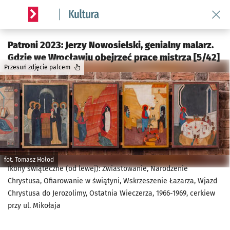
Wróć 
Serwis informacyjny wroclaw.pl podserwis: Kultura
Patroni 2023: Jerzy Nowosielski, genialny malarz.
Gdzie we Wrocławiu obejrzeć prace mistrza [5/42]
Przesuń zdjęcie palcem
fot. Tomasz Hołod
Ikony świąteczne (od lewej): Zwiastowanie, Narodzenie
Chrystusa, Ofiarowanie w świątyni, Wskrzeszenie Łazarza, Wjazd
Chrystusa do Jerozolimy, Ostatnia Wieczerza, 1966-1969, cerkiew
przy ul. Mikołaja