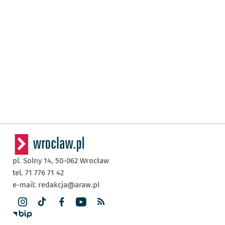
pl. Solny 14,
50-062
Wrocław
tel. 71 776 71 42
e-mail:
redakcja@araw.pl