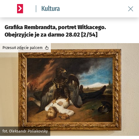
Wróć 
Serwis informacyjny wroclaw.pl podserwis: Kultura
Grafika Rembrandta, portret Witkacego.
Obejrzyjcie je za darmo 28.02 [2/54]
Przesuń zdjęcie palcem
fot. Oleksandr Poliakovsky