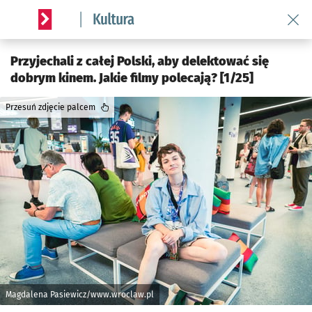
Wróć 
Serwis informacyjny wroclaw.pl podserwis: Kultura
Przyjechali z całej Polski, aby delektować się
dobrym kinem. Jakie filmy polecają? [1/25]
Przesuń zdjęcie palcem
Magdalena Pasiewicz/www.wroclaw.pl