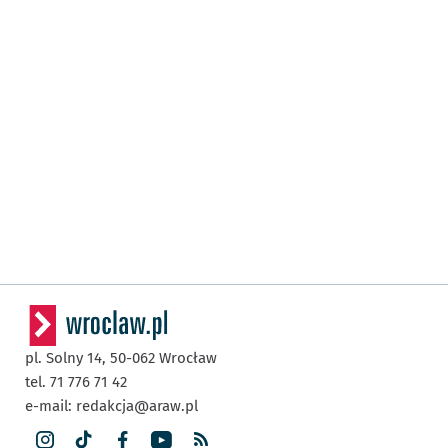
pl. Solny 14,
50-062
Wrocław
tel. 71 776 71 42
e-mail:
redakcja@araw.pl