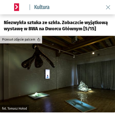
Wróć 
Serwis informacyjny wroclaw.pl podserwis: Kultura
Niezwykła sztuka ze szkła. Zobaczcie wyjątkową
wystawę w BWA na Dworcu Głównym [5/15]
Przesuń zdjęcie palcem
fot. Tomasz Hołod