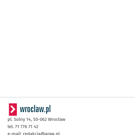
pl. Solny 14,
50-062
Wrocław
tel. 71 776 71 42
e-mail:
redakcja@araw.pl