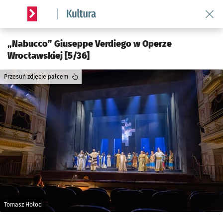
Wróć 
Serwis informacyjny wroclaw.pl podserwis: Kultura
„Nabucco” Giuseppe Verdiego w Operze
Wrocławskiej [5/36]
Przesuń zdjęcie palcem
Tomasz Hołod