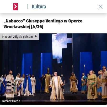
Wróć 
Serwis informacyjny wroclaw.pl podserwis: Kultura
„Nabucco” Giuseppe Verdiego w Operze
Wrocławskiej [4/36]
Przesuń zdjęcie palcem
Tomasz Hołod