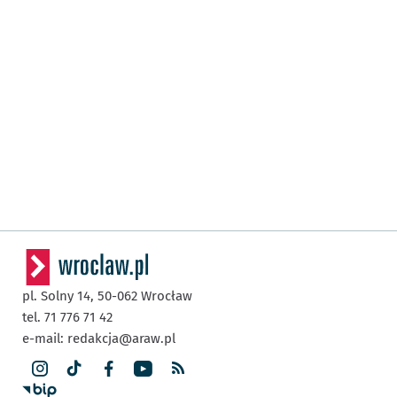
pl. Solny 14,
50-062
Wrocław
tel. 71 776 71 42
e-mail:
redakcja@araw.pl