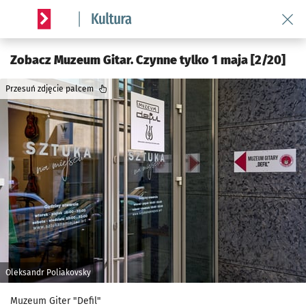
Wróć 
Serwis informacyjny wroclaw.pl podserwis: Kultura
Zobacz Muzeum Gitar. Czynne tylko 1 maja [2/20]
Przesuń zdjęcie palcem
Oleksandr Poliakovsky
Muzeum Giter "Defil"