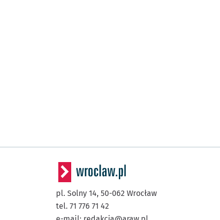
pl. Solny 14,
50-062
Wrocław
tel. 71 776 71 42
e-mail:
redakcja@araw.pl