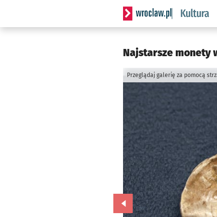
Serwis informacyjny wrocla
Najstarsze monety w
Przeglądaj galerię za pomocą str
Przejdź do poprzedniego zd