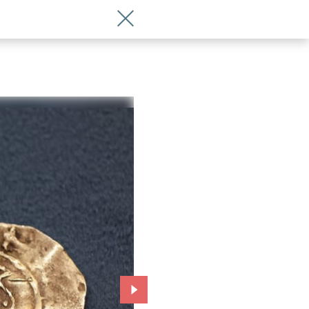
Wróć do artykułu Najstarsze monety w
Przejdź do kolejnego zdjęcia.