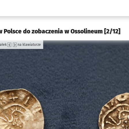
w.pl podserwis: Kultura
 Polsce do zobaczenia w Ossolineum [2/12]
załek
na klawiaturze
jęcia.