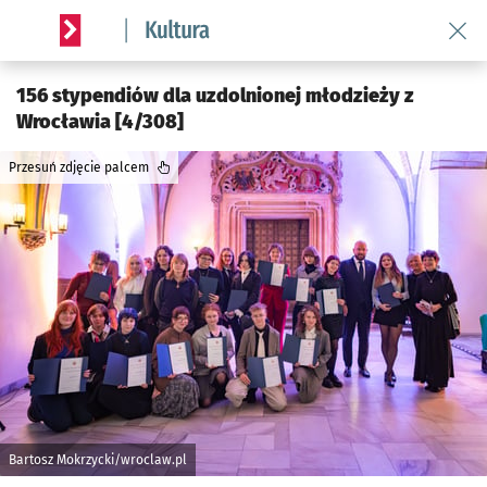
Wróć 
Serwis informacyjny wroclaw.pl podserwis: Kultura
156 stypendiów dla uzdolnionej młodzieży z
Wrocławia [4/308]
Przesuń zdjęcie palcem
Bartosz Mokrzycki/wroclaw.pl