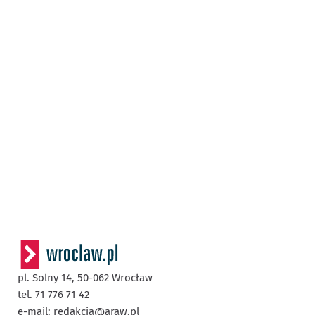
pl. Solny 14,
50-062
Wrocław
tel. 71 776 71 42
e-mail:
redakcja@araw.pl