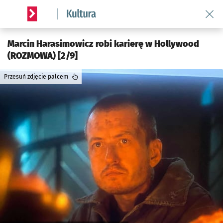
Wróć 
Serwis informacyjny wroclaw.pl podserwis: Kultura
Marcin Harasimowicz robi karierę w Hollywood
(ROZMOWA) [2/9]
Przesuń zdjęcie palcem