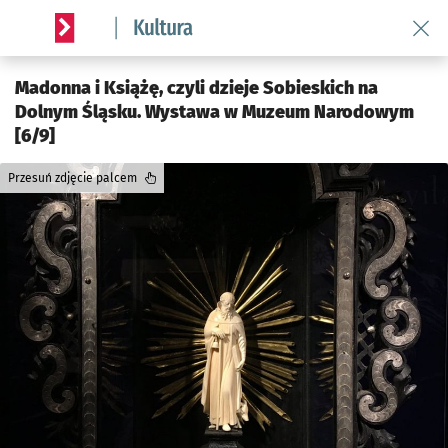
Wróć 
Serwis informacyjny wroclaw.pl podserwis: Kultura
Madonna i Książę, czyli dzieje Sobieskich na
Dolnym Śląsku. Wystawa w Muzeum Narodowym
[6/9]
Przesuń zdjęcie palcem