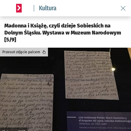
Wróć 
Serwis informacyjny wroclaw.pl podserwis: Kultura
Madonna i Książę, czyli dzieje Sobieskich na
Dolnym Śląsku. Wystawa w Muzeum Narodowym
[5/9]
Przesuń zdjęcie palcem