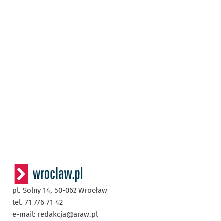
pl. Solny 14,
50-062
Wrocław
tel. 71 776 71 42
e-mail:
redakcja@araw.pl