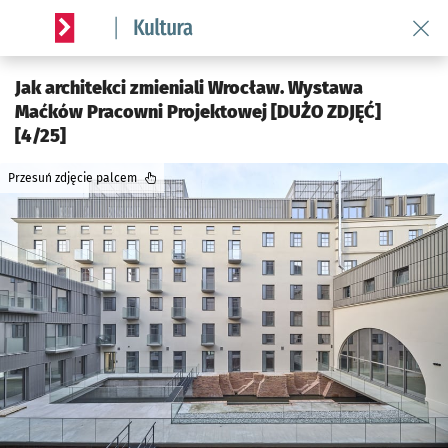
Wróć 
Serwis informacyjny wroclaw.pl podserwis: Kultura
Jak architekci zmieniali Wrocław. Wystawa
Maćków Pracowni Projektowej [DUŻO ZDJĘĆ]
[4/25]
Przesuń zdjęcie palcem