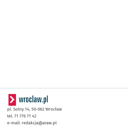
pl. Solny 14,
50-062
Wrocław
tel. 71 776 71 42
e-mail:
redakcja@araw.pl