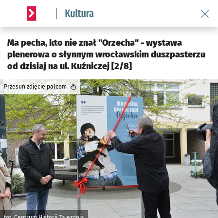
Wróć 
Serwis informacyjny wroclaw.pl podserwis: Kultura
Ma pecha, kto nie znał "Orzecha" - wystawa
plenerowa o słynnym wrocławskim duszpasterzu
od dzisiaj na ul. Kuźniczej [2/8]
Przesuń zdjęcie palcem
fot. Centrum Historii Zajezdnia