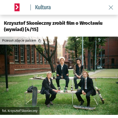
Wróć 
Serwis informacyjny wroclaw.pl podserwis: Kultura
Krzysztof Skonieczny zrobił film o Wrocławiu
(wywiad) [4/15]
Przesuń zdjęcie palcem
fot. Krzysztof Skonieczny