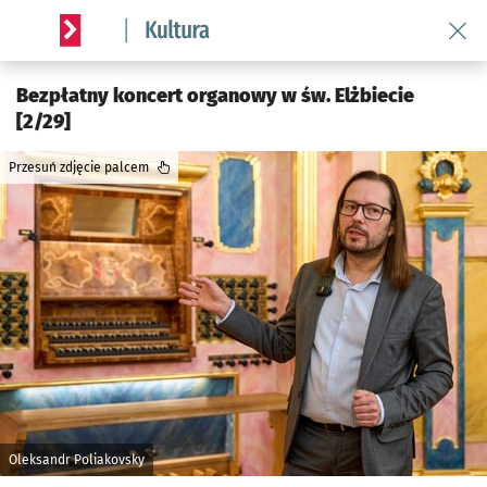
Wróć 
Serwis informacyjny wroclaw.pl podserwis: Kultura
Bezpłatny koncert organowy w św. Elżbiecie
[2/29]
Przesuń zdjęcie palcem
Oleksandr Poliakovsky