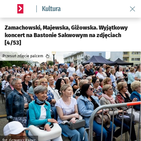
Wróć 
Serwis informacyjny wroclaw.pl podserwis: Kultura
Zamachowski, Majewska, Giżowska. Wyjątkowy
koncert na Bastonie Sakwowym na zdjęciach
[4/53]
Przesuń zdjęcie palcem
fot. Grzegorz Rajter