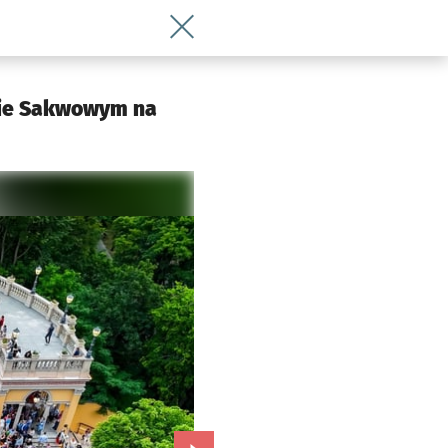
Wróć do artykułu Zamachowski, Majew
nie Sakwowym na