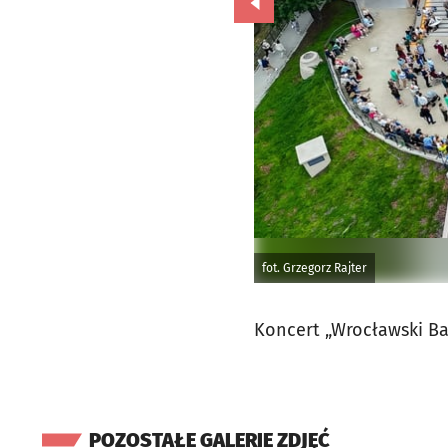
Przejdź do poprzedniego zd
fot. Grzegorz Rajter
Koncert „Wrocławski Ba
POZOSTAŁE GALERIE ZDJĘĆ