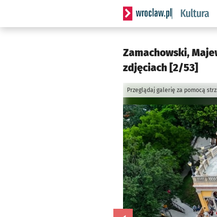
Serwis informacyjny wrocla
Zamachowski, Maje
zdjęciach [2/53]
Przeglądaj galerię za pomocą str