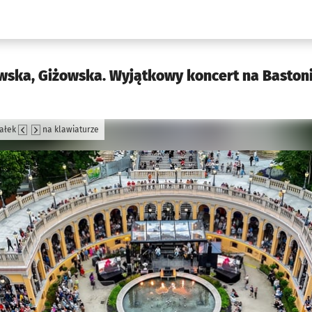
w.pl podserwis: Kultura
wska, Giżowska. Wyjątkowy koncert na Basto
załek
na klawiaturze