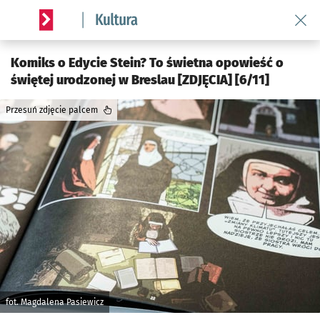
Wróć 
Serwis informacyjny wroclaw.pl podserwis: Kultura
Komiks o Edycie Stein? To świetna opowieść o
świętej urodzonej w Breslau [ZDJĘCIA] [6/11]
Przesuń zdjęcie palcem
fot. Magdalena Pasiewicz