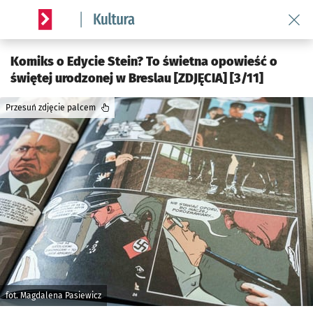
Wróć 
Serwis informacyjny wroclaw.pl podserwis: Kultura
Komiks o Edycie Stein? To świetna opowieść o
świętej urodzonej w Breslau [ZDJĘCIA] [3/11]
Przesuń zdjęcie palcem
fot. Magdalena Pasiewicz