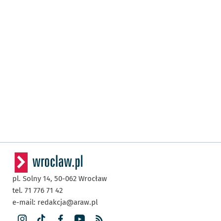
pl. Solny 14,
50-062
Wrocław
tel. 71 776 71 42
e-mail:
redakcja@araw.pl