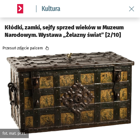
Wróć 
Serwis informacyjny wroclaw.pl podserwis: Kultura
Kłódki, zamki, sejfy sprzed wieków w Muzeum
Narodowym. Wystawa „Żelazny świat” [2/10]
Przesuń zdjęcie palcem
fot. mat. pras.