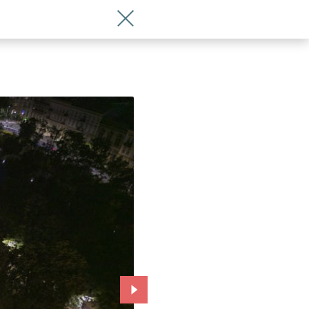
Wróć do artykułu Zbyszek Cybulski na
Przejdź do kolejnego zdjęcia.