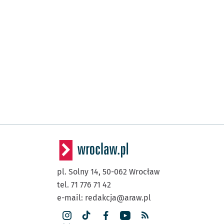
pl. Solny 14,
50-062
Wrocław
tel. 71 776 71 42
e-mail:
redakcja@araw.pl