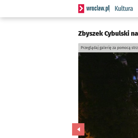
Serwis informacyjny wrocla
Zbyszek Cybulski n
Przeglądaj galerię za pomocą str
Przejdź do poprzedniego zd