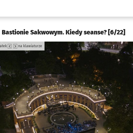
w.pl podserwis: Kultura
a Bastionie Sakwowym. Kiedy seanse? [6/22]
załek
na klawiaturze
jęcia.