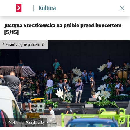
Wróć 
Serwis informacyjny wroclaw.pl podserwis: Kultura
Justyna Steczkowska na próbie przed koncertem
[5/15]
Przesuń zdjęcie palcem
fot. Oleksandr Poliakovsky