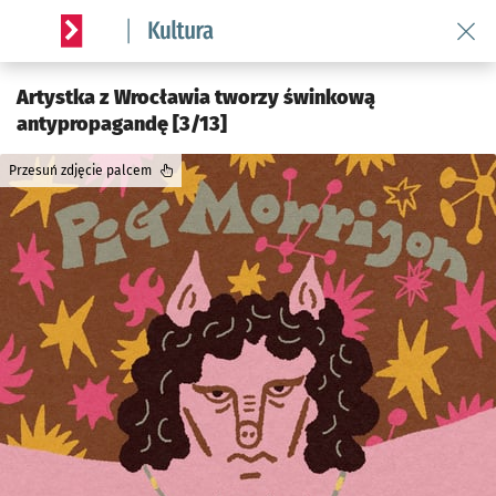
Wróć 
Serwis informacyjny wroclaw.pl podserwis: Kultura
Artystka z Wrocławia tworzy świnkową
antypropagandę [3/13]
Przesuń zdjęcie palcem