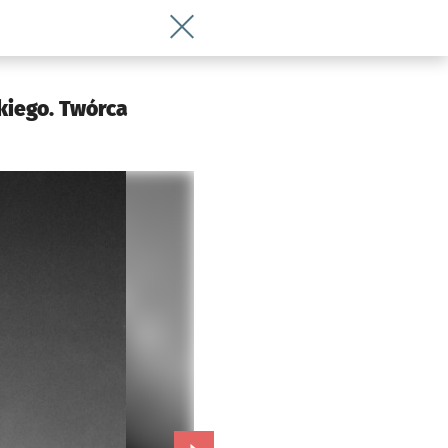
Wróć do artykułu Henryk Tomaszewski 
kiego. Twórca