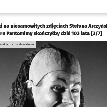
w.pl podserwis: Kultura
 na niesamowitych zdjęciach Stefana Arczyńs
u Pantomimy skończyłby dziś 103 lata [3/7]
załek
na klawiaturze