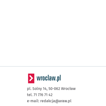
pl. Solny 14,
50-062
Wrocław
tel. 71 776 71 42
e-mail:
redakcja@araw.pl