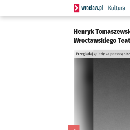
Serwis informacyjny wrocla
Henryk Tomaszewski
Wrocławskiego Teatr
Przeglądaj galerię za pomocą str