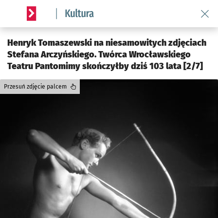
Wróć 
Serwis informacyjny wroclaw.pl podserwis: Kultura
Henryk Tomaszewski na niesamowitych zdjęciach
Stefana Arczyńskiego. Twórca Wrocławskiego
Teatru Pantomimy skończyłby dziś 103 lata [2/7]
Przesuń zdjęcie palcem