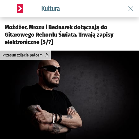
Wróć 
Serwis informacyjny wroclaw.pl podserwis: Kultura
Możdżer, Mrozu i Bednarek dołączają do
Gitarowego Rekordu Świata. Trwają zapisy
elektroniczne [5/7]
Przesuń zdjęcie palcem