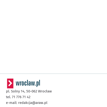
pl. Solny 14,
50-062
Wrocław
tel. 71 776 71 42
e-mail:
redakcja@araw.pl