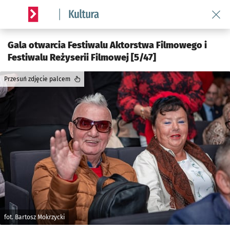
Wróć 
Serwis informacyjny wroclaw.pl podserwis: Kultura
Gala otwarcia Festiwalu Aktorstwa Filmowego i
Festiwalu Reżyserii Filmowej [5/47]
Przesuń zdjęcie palcem
fot. Bartosz Mokrzycki