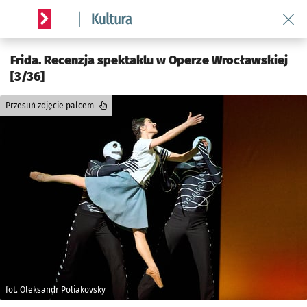
Wróć 
Serwis informacyjny wroclaw.pl podserwis: Kultura
Frida. Recenzja spektaklu w Operze Wrocławskiej
[3/36]
Przesuń zdjęcie palcem
fot. Oleksandr Poliakovsky