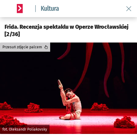
Wróć 
Serwis informacyjny wroclaw.pl podserwis: Kultura
Frida. Recenzja spektaklu w Operze Wrocławskiej
[2/36]
Przesuń zdjęcie palcem
fot. Oleksandr Poliakovsky