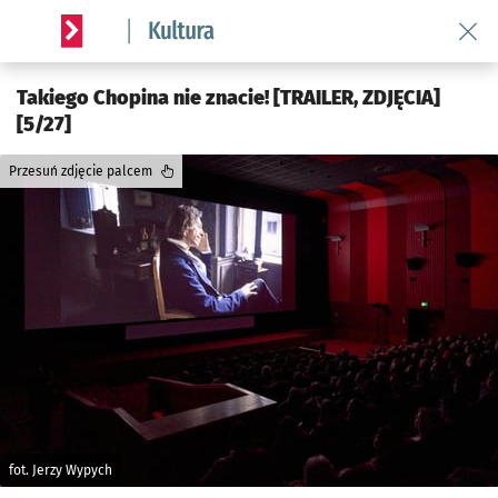
Wróć 
Serwis informacyjny wroclaw.pl podserwis: Kultura
Takiego Chopina nie znacie! [TRAILER, ZDJĘCIA]
[5/27]
Przesuń zdjęcie palcem
fot. Jerzy Wypych