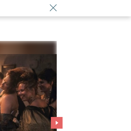
Wróć do artykułu Takiego Chopina nie 
Przejdź do kolejnego zdjęcia.