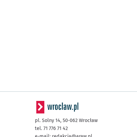
pl. Solny 14,
50-062
Wrocław
tel. 71 776 71 42
e-mail:
redakcja@araw.pl