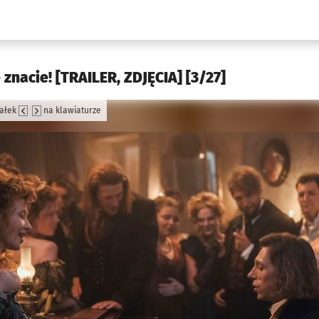
w.pl podserwis: Kultura
znacie! [TRAILER, ZDJĘCIA] [3/27]
załek
na klawiaturze
jęcia.