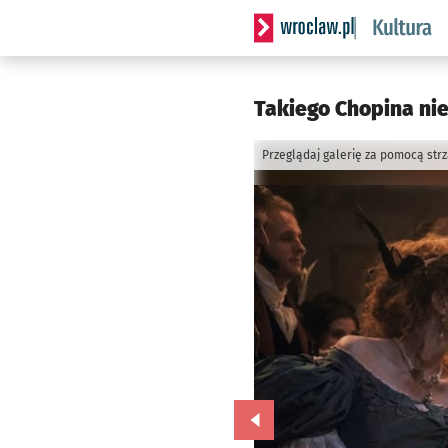
Serwis informacyjny wrocla
Takiego Chopina nie 
Przeglądaj galerię za pomocą str
Przejdź do poprzedniego zd