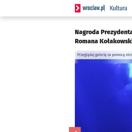
Serwis informacyjny wrocla
Nagroda Prezydenta 
Romana Kołakowski
Przeglądaj galerię za pomocą str