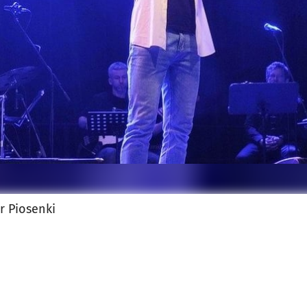
jęcia.
r Piosenki