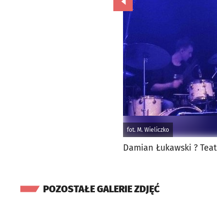
Przejdź do poprzedniego zd
fot. M. Wieliczko
Damian Łukawski ? Teat
POZOSTAŁE GALERIE ZDJĘĆ