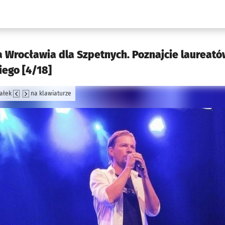
w.pl podserwis: Kultura
Wrocławia dla Szpetnych. Poznajcie laureatów
ego [4/18]
załek
na klawiaturze