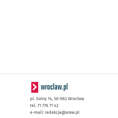
pl. Solny 14,
50-062
Wrocław
tel. 71 776 71 42
e-mail:
redakcja@araw.pl